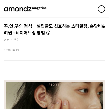
꾸.안.꾸의 정석 – 셀럽들도 선호하는 스타일링, 손담비&
려원 #레이어드링 방법 😗
아몬즈 셀럽
2020.10.19