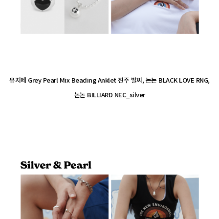
유지떼 Grey Pearl Mix Beading Anklet 진주 발찌, 논논 BLACK LOVE RNG,
논논 BILLIARD NEC_silver