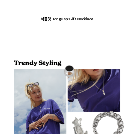
식품닷 JongHap-Gift Necklace