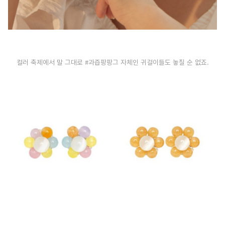
컬러 축제에서 말 그대로 #과즙팡팡그 자체인 귀걸이들도 놓칠 순 없죠.