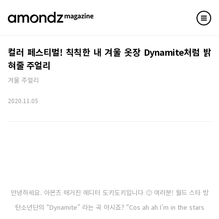
컬러 페스티벌! 칙칙한 내 겨울 옷장 Dynamite처럼 밝
혀줄 주얼리
겨울 주얼리
2020.11.05
안녕하세요. 아몬즈 매거진 에디터 도키도키입니다 🙂 여러분! 월드 스타 방
탄소년단의 “Dynamite” 라는 곡 아시죠? “Cos ah ah I’m in the stars