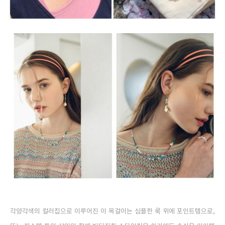
각양각색의 컬러칩으로 이루어진 이 목걸이는 심플한 룩 위에 포인트템으로,