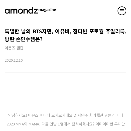
특별한 날의 BTS지민, 이유비, 정다빈 포토월 주얼리룩.
방탄 손민수템은?
아몬즈 셀럽
2020.12.10
안녕하세요! 아몬즈 에디터 모카모카에요:D 지난주 화려했던 별들의 파티
2020 MMA와 MAMA. 다들 안방 1열에서 참석하셨나요? 어마어마한 무대만