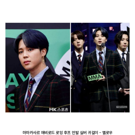
마마카사르 애비로드 로잉 후프 언발 실버 귀걸이 – 옐로우