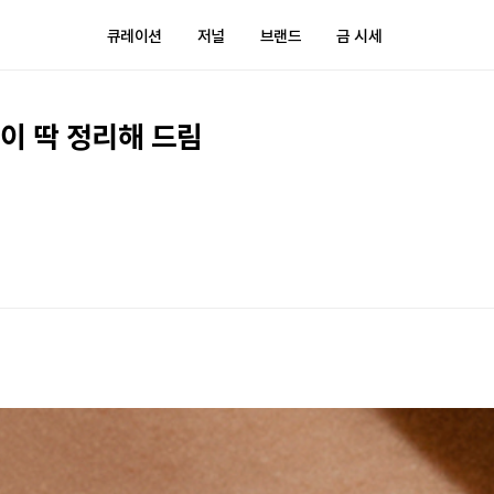
큐레이션
저널
브랜드
금 시세
차이 딱 정리해 드림