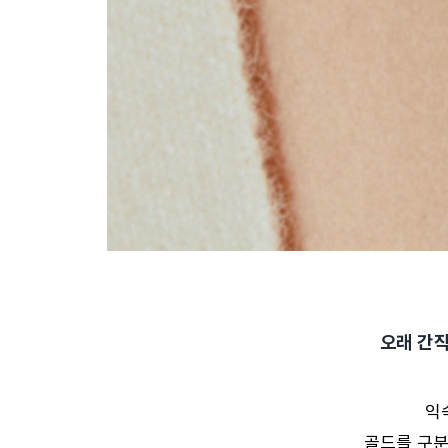
오래 간직
익
골드를 구분