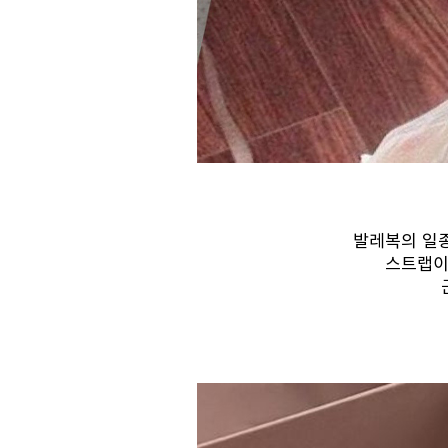
발레복의 일종
스트랩이