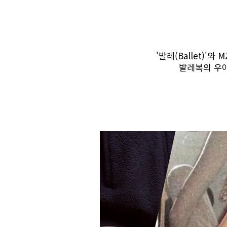
'발레(Ballet)'
발레복의 우아