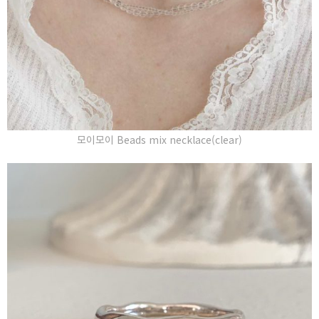
모이모이 Beads mix necklace(clear)