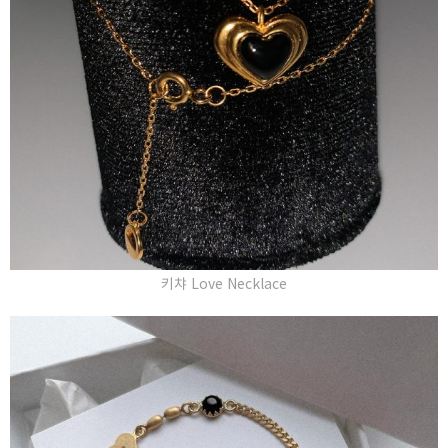
키챠 Love Necklace