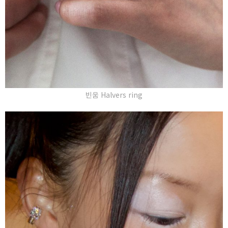
빈움 Halvers ring