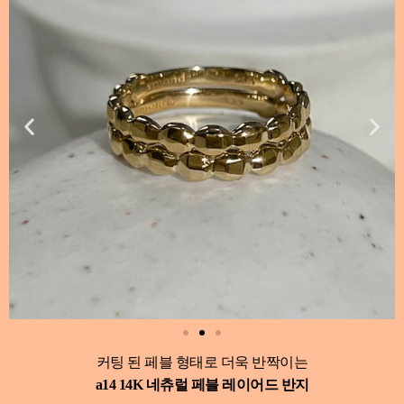
커팅 된 페블 형태로 더욱 반짝이는
a14 14K 네츄럴 페블 레이어드 반지