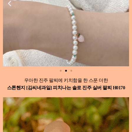
우아한 진주 팔찌에 키치함을 한 스푼 더한
스톤헨지 [김씨네과일] 피치나는 솔로 진주 실버 팔찌 H0170