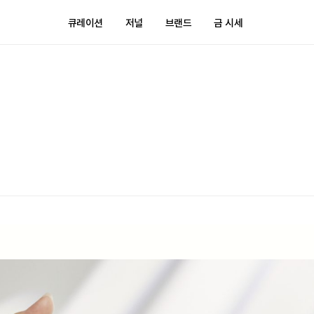
큐레이션
저널
브랜드
금 시세