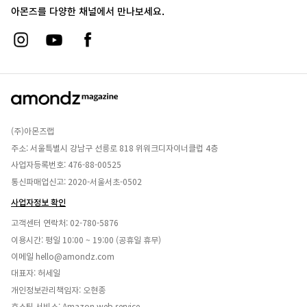
아몬즈를 다양한 채널에서 만나보세요.
(주)아몬즈랩
주소: 서울특별시 강남구 선릉로 818 위워크디자이너클럽 4층
사업자등록번호: 476-88-00525
통신파매업신고: 2020-서울서초-0502
사업자정보 확인
고객센터 연락처:
02-780-5876
이용시간: 평일 10:00 ~ 19:00 (공휴일 휴무)
이메일
hello@amondz.com
대표자: 허세일
개인정보관리책임자: 오현종
호스팅 서비스: Amazon web service