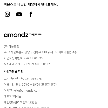
아몬즈를 다양한 채널에서 만나보세요.
(주)아몬즈랩
주소: 서울특별시 강남구 선릉로 818 위워크디자이너클럽 4층
사업자등록번호: 476-88-00525
통신파매업신고: 2020-서울서초-0502
사업자정보 확인
고객센터 연락처:
02-780-5876
이용시간: 평일 10:00 ~ 19:00 (공휴일 휴무)
이메일
hello@amondz.com
대표자: 허세일
개인정보관리책임자: 오현종
호스팅 서비스: Amazon web service