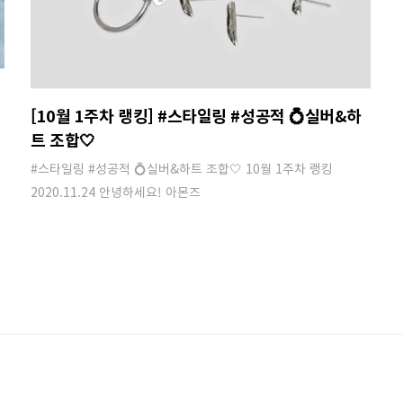
[10월 1주차 랭킹] #스타일링 #성공적 💍실버&하
트 조합🤍
#스타일링 #성공적 💍실버&하트 조합🤍 10월 1주차 랭킹
2020.11.24 안녕하세요! 아몬즈