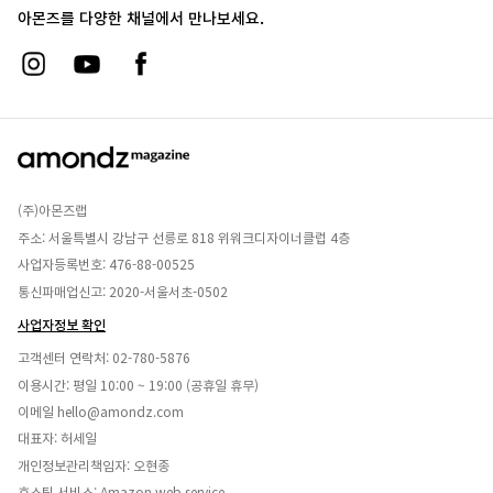
아몬즈를 다양한 채널에서 만나보세요.
(주)아몬즈랩
주소: 서울특별시 강남구 선릉로 818 위워크디자이너클럽 4층
사업자등록번호: 476-88-00525
통신파매업신고: 2020-서울서초-0502
사업자정보 확인
고객센터 연락처:
02-780-5876
이용시간: 평일 10:00 ~ 19:00 (공휴일 휴무)
이메일
hello@amondz.com
대표자: 허세일
개인정보관리책임자: 오현종
호스팅 서비스: Amazon web service