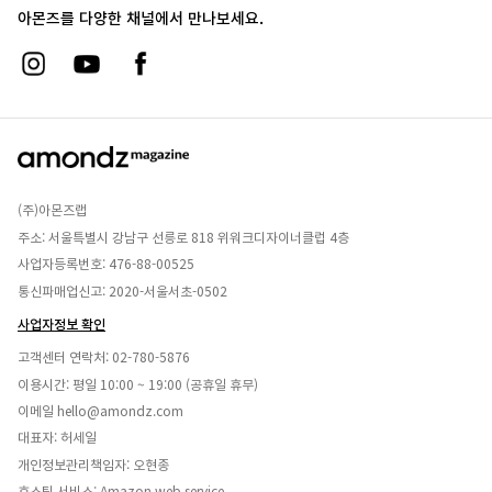
아몬즈를 다양한 채널에서 만나보세요.
(주)아몬즈랩
주소: 서울특별시 강남구 선릉로 818 위워크디자이너클럽 4층
사업자등록번호: 476-88-00525
통신파매업신고: 2020-서울서초-0502
사업자정보 확인
고객센터 연락처:
02-780-5876
이용시간: 평일 10:00 ~ 19:00 (공휴일 휴무)
이메일
hello@amondz.com
대표자: 허세일
개인정보관리책임자: 오현종
호스팅 서비스: Amazon web service