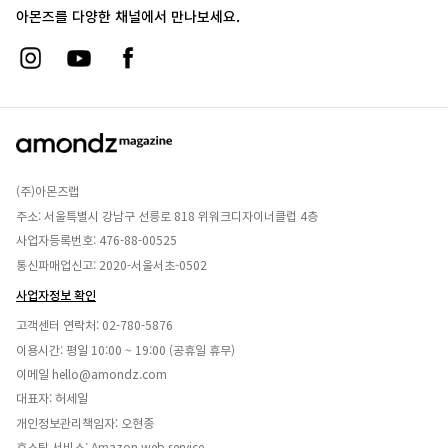
아몬즈를 다양한 채널에서 만나보세요.
(주)아몬즈랩
주소: 서울특별시 강남구 선릉로 818 위워크디자이너클럽 4층
사업자등록번호: 476-88-00525
통신파매업신고: 2020-서울서초-0502
사업자정보 확인
고객센터 연락처:
02-780-5876
이용시간: 평일 10:00 ~ 19:00 (공휴일 휴무)
이메일
hello@amondz.com
대표자: 허세일
개인정보관리책임자: 오현종
호스팅 서비스: Amazon web service