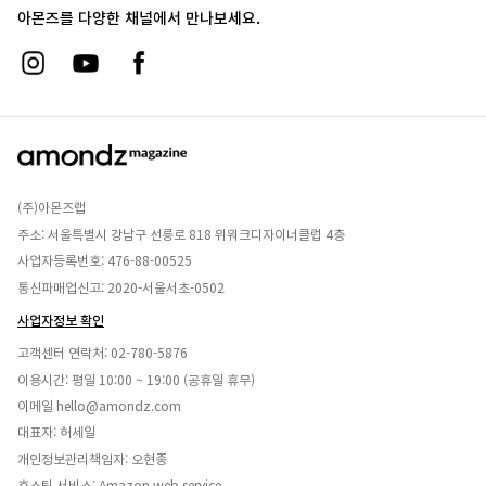
아몬즈를 다양한 채널에서 만나보세요.
(주)아몬즈랩
주소: 서울특별시 강남구 선릉로 818 위워크디자이너클럽 4층
사업자등록번호: 476-88-00525
통신파매업신고: 2020-서울서초-0502
사업자정보 확인
고객센터 연락처:
02-780-5876
이용시간: 평일 10:00 ~ 19:00 (공휴일 휴무)
이메일
hello@amondz.com
대표자: 허세일
개인정보관리책임자: 오현종
호스팅 서비스: Amazon web service