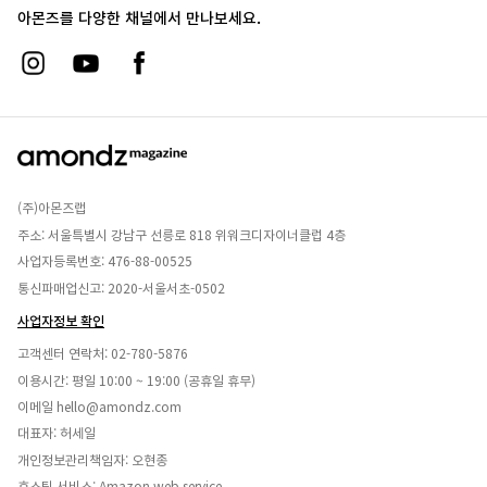
아몬즈를 다양한 채널에서 만나보세요.
(주)아몬즈랩
주소: 서울특별시 강남구 선릉로 818 위워크디자이너클럽 4층
사업자등록번호: 476-88-00525
통신파매업신고: 2020-서울서초-0502
사업자정보 확인
고객센터 연락처:
02-780-5876
이용시간: 평일 10:00 ~ 19:00 (공휴일 휴무)
이메일
hello@amondz.com
대표자: 허세일
개인정보관리책임자: 오현종
호스팅 서비스: Amazon web service