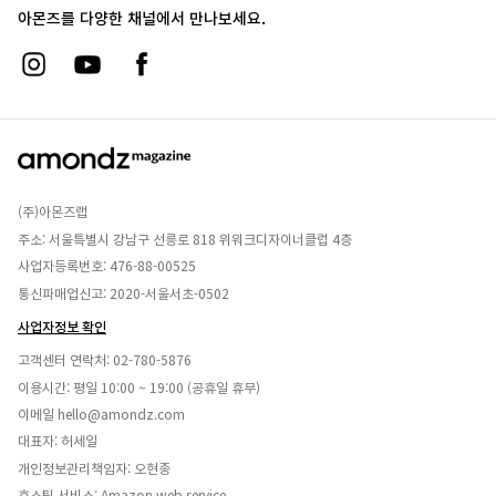
아몬즈를 다양한 채널에서 만나보세요.
(주)아몬즈랩
주소: 서울특별시 강남구 선릉로 818 위워크디자이너클럽 4층
사업자등록번호: 476-88-00525
통신파매업신고: 2020-서울서초-0502
사업자정보 확인
고객센터 연락처:
02-780-5876
이용시간: 평일 10:00 ~ 19:00 (공휴일 휴무)
이메일
hello@amondz.com
대표자: 허세일
개인정보관리책임자: 오현종
호스팅 서비스: Amazon web service