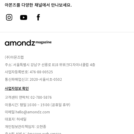
아몬즈를 다양한 채널에서 만나보세요.
(주)아몬즈랩
주소: 서울특별시 강남구 선릉로 818 위워크디자이너클럽 4층
사업자등록번호: 476-88-00525
통신파매업신고: 2020-서울서초-0502
사업자정보 확인
고객센터 연락처:
02-780-5876
이용시간: 평일 10:00 ~ 19:00 (공휴일 휴무)
이메일
hello@amondz.com
대표자: 허세일
개인정보관리책임자: 오현종
호스팅 서비스: Amazon web service