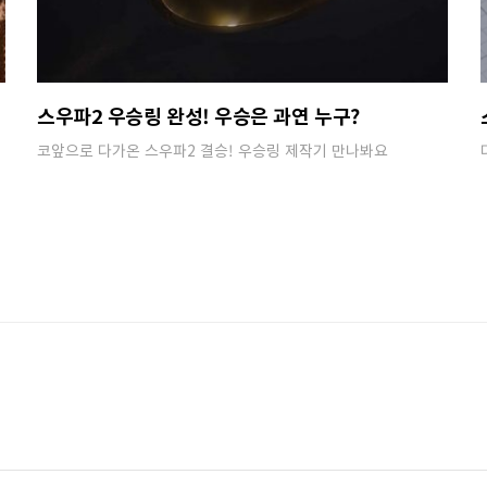
스우파2 우승링 완성! 우승은 과연 누구?
코앞으로 다가온 스우파2 결승! 우승링 제작기 만나봐요