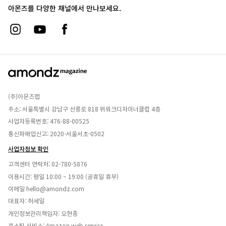
아몬즈를 다양한 채널에서 만나보세요.
(주)아몬즈랩
주소: 서울특별시 강남구 선릉로 818 위워크디자이너클럽 4층
사업자등록번호: 476-88-00525
통신파매업신고: 2020-서울서초-0502
사업자정보 확인
고객센터 연락처:
02-780-5876
이용시간: 평일 10:00 ~ 19:00 (공휴일 휴무)
이메일
hello@amondz.com
대표자: 허세일
개인정보관리책임자: 오현종
호스팅 서비스: Amazon web service