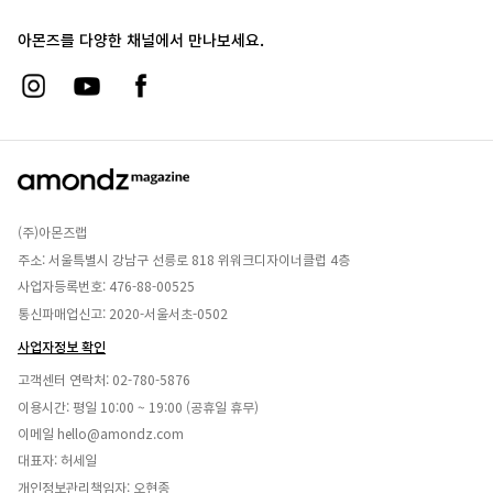
아몬즈를 다양한 채널에서 만나보세요.
(주)아몬즈랩
주소: 서울특별시 강남구 선릉로 818 위워크디자이너클럽 4층
사업자등록번호: 476-88-00525
통신파매업신고: 2020-서울서초-0502
사업자정보 확인
고객센터 연락처:
02-780-5876
이용시간: 평일 10:00 ~ 19:00 (공휴일 휴무)
이메일
hello@amondz.com
대표자: 허세일
개인정보관리책임자: 오현종