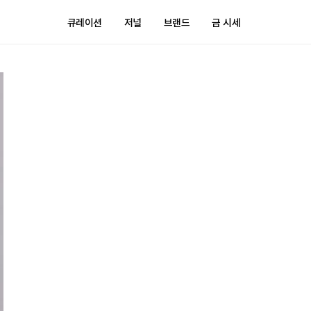
큐레이션
저널
브랜드
금 시세