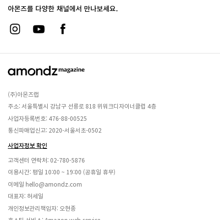
아몬즈를 다양한 채널에서 만나보세요.
(주)아몬즈랩
주소: 서울특별시 강남구 선릉로 818 위워크디자이너클럽 4층
사업자등록번호: 476-88-00525
통신파매업신고: 2020-서울서초-0502
사업자정보 확인
고객센터 연락처:
02-780-5876
이용시간: 평일 10:00 ~ 19:00 (공휴일 휴무)
이메일
hello@amondz.com
대표자: 허세일
개인정보관리책임자: 오현종
호스팅 서비스: Amazon web service