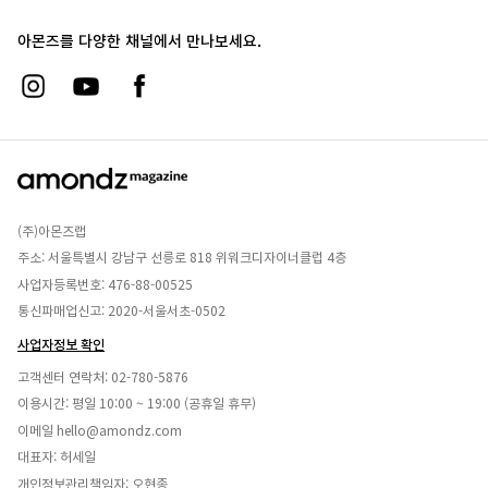
아몬즈를 다양한 채널에서 만나보세요.
(주)아몬즈랩
주소: 서울특별시 강남구 선릉로 818 위워크디자이너클럽 4층
사업자등록번호: 476-88-00525
통신파매업신고: 2020-서울서초-0502
사업자정보 확인
고객센터 연락처:
02-780-5876
이용시간: 평일 10:00 ~ 19:00 (공휴일 휴무)
이메일
hello@amondz.com
대표자: 허세일
개인정보관리책임자: 오현종