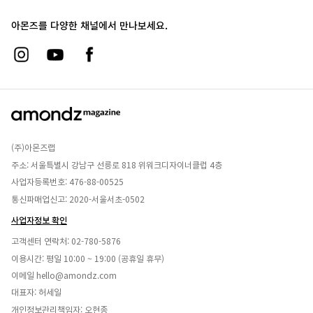
아몬즈를 다양한 채널에서 만나보세요.
(주)아몬즈랩
주소: 서울특별시 강남구 선릉로 818 위워크디자이너클럽 4층
사업자등록번호: 476-88-00525
통신파매업신고: 2020-서울서초-0502
사업자정보 확인
고객센터 연락처:
02-780-5876
이용시간: 평일 10:00 ~ 19:00 (공휴일 휴무)
이메일
hello@amondz.com
대표자: 허세일
개인정보관리책임자: 오현종