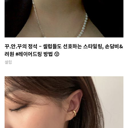
꾸.안.꾸의 정석 – 셀럽들도 선호하는 스타일링, 손담비&
려원 #레이어드링 방법 😗
셀럽