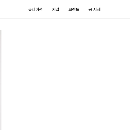
큐레이션
저널
브랜드
금 시세