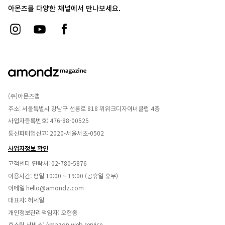
아몬즈를 다양한 채널에서 만나보세요.
(주)아몬즈랩
주소: 서울특별시 강남구 선릉로 818 위워크디자이너클럽 4층
사업자등록번호: 476-88-00525
통신파매업신고: 2020-서울서초-0502
사업자정보 확인
고객센터 연락처:
02-780-5876
이용시간: 평일 10:00 ~ 19:00 (공휴일 휴무)
이메일
hello@amondz.com
대표자: 허세일
개인정보관리책임자: 오현종
호스팅 서비스: Amazon web service