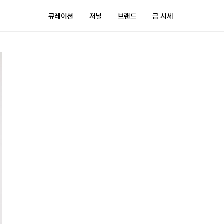
큐레이션
저널
브랜드
금 시세