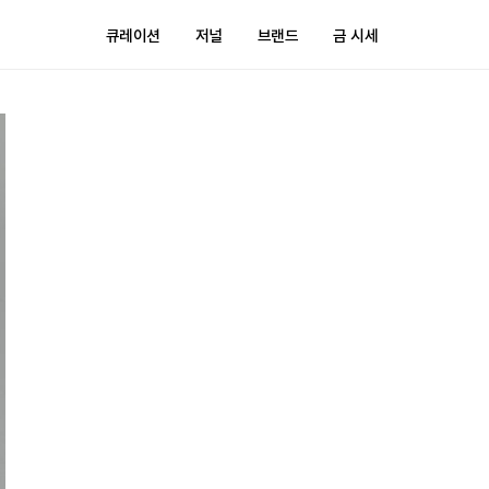
큐레이션
저널
브랜드
금 시세