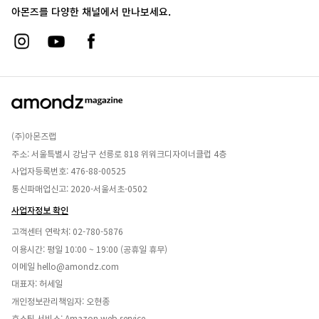
아몬즈를 다양한 채널에서 만나보세요.
(주)아몬즈랩
주소: 서울특별시 강남구 선릉로 818 위워크디자이너클럽 4층
사업자등록번호: 476-88-00525
통신파매업신고: 2020-서울서초-0502
사업자정보 확인
고객센터 연락처:
02-780-5876
이용시간: 평일 10:00 ~ 19:00 (공휴일 휴무)
이메일
hello@amondz.com
대표자: 허세일
개인정보관리책임자: 오현종
호스팅 서비스: Amazon web service