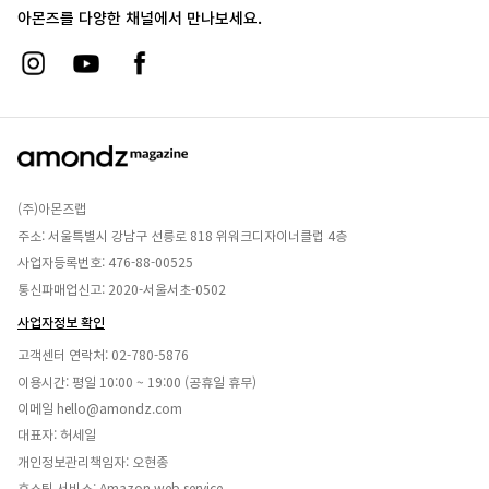
아몬즈를 다양한 채널에서 만나보세요.
(주)아몬즈랩
주소: 서울특별시 강남구 선릉로 818 위워크디자이너클럽 4층
사업자등록번호: 476-88-00525
통신파매업신고: 2020-서울서초-0502
사업자정보 확인
고객센터 연락처:
02-780-5876
이용시간: 평일 10:00 ~ 19:00 (공휴일 휴무)
이메일
hello@amondz.com
대표자: 허세일
개인정보관리책임자: 오현종
호스팅 서비스: Amazon web service