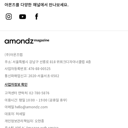
아몬즈를 다양한 채널에서 만나보세요.
(주)아몬즈랩
주소: 서울특별시 강남구 선릉로 818 위워크디자이너클럽 4층
사업자등록번호: 476-88-00525
통신파매업신고: 2020-서울서초-0502
사업자정보 확인
고객센터 연락처:
02-780-5876
이용시간: 평일 10:00 ~ 19:00 (공휴일 휴무)
이메일
hello@amondz.com
대표자: 허세일
개인정보관리책임자: 오현종
호스팅 서비스: Amazon web service