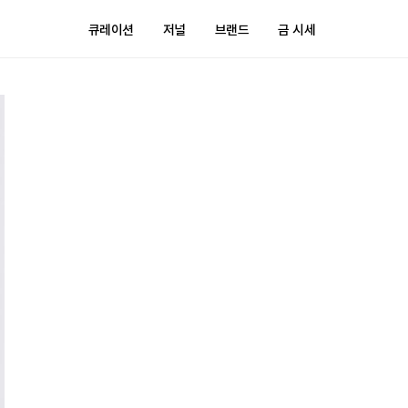
큐레이션
저널
브랜드
금 시세