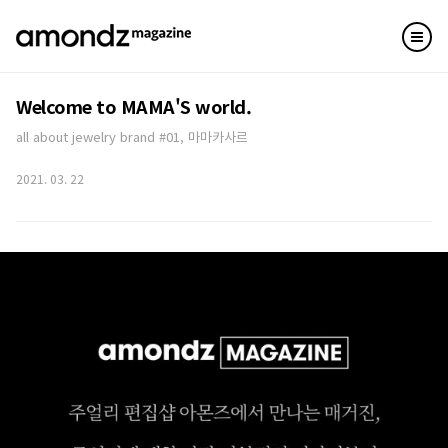
Welcome to MAMA'S world.
all about jewelry brand #01, 마마카사르
2021. 03. 22