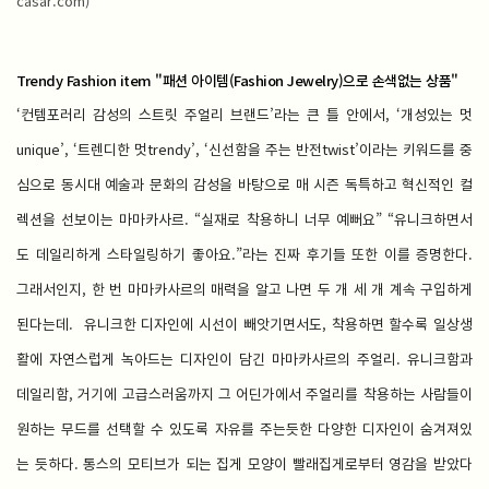
casar.com​)​
Trendy Fashion item "패션 아이템(Fashion Jewelry)으로 손색없는 상품"
‘컨템포러리 감성의 스트릿 주얼리 브랜드’라는 큰 틀 안에서, ‘개성있는 멋
unique’, ‘트렌디한 멋trendy’, ‘신선함을 주는 반전twist’이라는 키워드를 중
심으로 동시대 예술과 문화의 감성을 바탕으로 매 시즌 독특하고 혁신적인 컬
렉션을 선보이는 마마카사르. “실재로 착용하니 너무 예뻐요” “유니크하면서
도 데일리하게 스타일링하기 좋아요.”라는 진짜 후기들 또한 이를 증명한다.
그래서인지, 한 번 마마카사르의 매력을 알고 나면 두 개 세 개 계속 구입하게
된다는데. 유니크한 디자인에 시선이 빼앗기면서도, 착용하면 할수록 일상생
활에 자연스럽게 녹아드는 디자인이 담긴 마마카사르의 주얼리. 유니크함과
데일리함, 거기에 고급스러움까지 그 어딘가에서 주얼리를 착용하는 사람들이
원하는 무드를 선택할 수 있도록 자유를 주는듯한 다양한 디자인이 숨겨져있
는 듯하다. 통스의 모티브가 되는 집게 모양이 빨래집게로부터 영감을 받았다