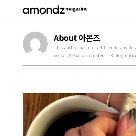
Skip
to
content
About 아몬즈
This author has not yet filled in any deta
So far 아몬즈 has created 123 blog entri