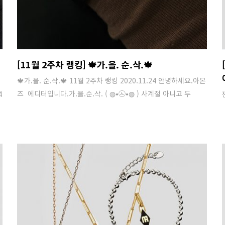
[11월 2주차 랭킹] 🍁가.을. 순.삭.🍁
🍁가.을. 순.삭.🍁 11월 2주차 랭킹 2020.11.24 안녕하세요.아몬
즈 에디터입니다.가.을.순.삭. ( ◍•㉦•◍ ) 사계절 아니고 두
4