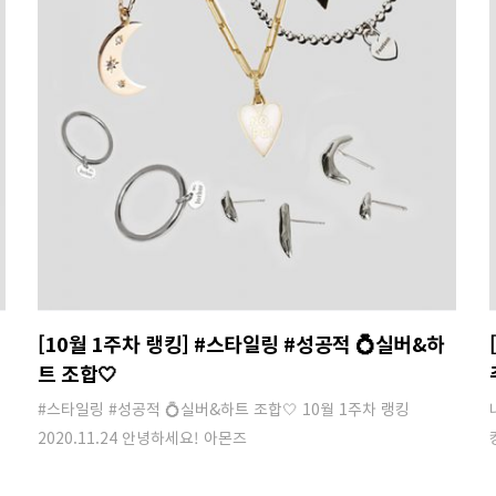
[10월 1주차 랭킹] #스타일링 #성공적 💍실버&하
트 조합🤍
#스타일링 #성공적 💍실버&하트 조합🤍 10월 1주차 랭킹
2020.11.24 안녕하세요! 아몬즈