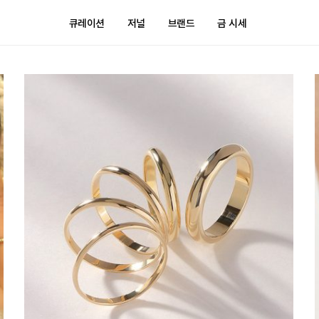
큐레이션
저널
브랜드
금 시세