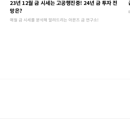
시
23년 12월 금 시세는 고공행진중! 24년 금 투자 전
망은?
매월 금 시세를 분석해 알려드리는 아몬즈 금 연구소!