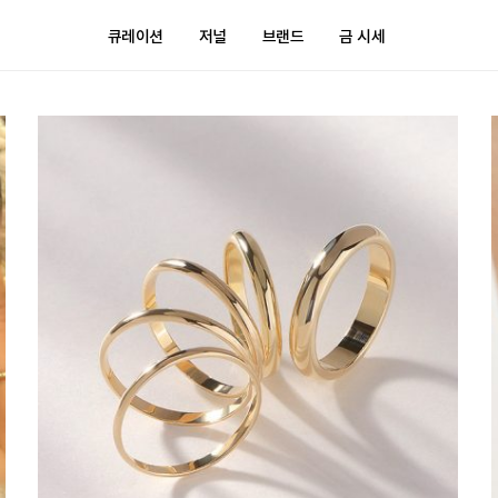
큐레이션
저널
브랜드
금 시세