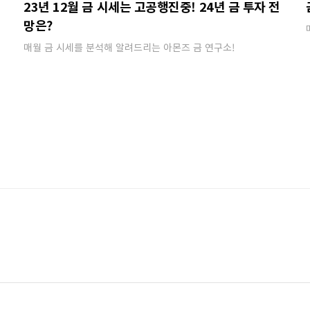
시
23년 12월 금 시세는 고공행진중! 24년 금 투자 전
망은?
매월 금 시세를 분석해 알려드리는 아몬즈 금 연구소!