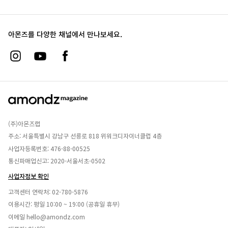
아몬즈를 다양한 채널에서 만나보세요.
(주)아몬즈랩
주소: 서울특별시 강남구 선릉로 818 위워크디자이너클럽 4층
사업자등록번호: 476-88-00525
통신파매업신고: 2020-서울서초-0502
사업자정보 확인
고객센터 연락처:
02-780-5876
이용시간: 평일 10:00 ~ 19:00 (공휴일 휴무)
이메일
hello@amondz.com