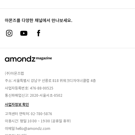
아몬즈를 다양한 채널에서 만나보세요.
(주)아몬즈랩
주소: 서울특별시 강남구 선릉로 818 위워크디자이너클럽 4층
사업자등록번호: 476-88-00525
통신파매업신고: 2020-서울서초-0502
사업자정보 확인
고객센터 연락처:
02-780-5876
이용시간: 평일 10:00 ~ 19:00 (공휴일 휴무)
이메일
hello@amondz.com