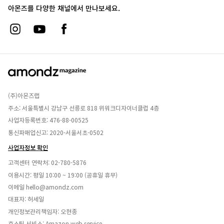
아몬즈를 다양한 채널에서 만나보세요.
(주)아몬즈랩
주소: 서울특별시 강남구 선릉로 818 위워크디자이너클럽 4층
사업자등록번호: 476-88-00525
통신파매업신고: 2020-서울서초-0502
사업자정보 확인
고객센터 연락처:
02-780-5876
이용시간: 평일 10:00 ~ 19:00 (공휴일 휴무)
이메일
hello@amondz.com
대표자: 허세일
개인정보관리책임자: 오현종
호스팅 서비스: Amazon web service