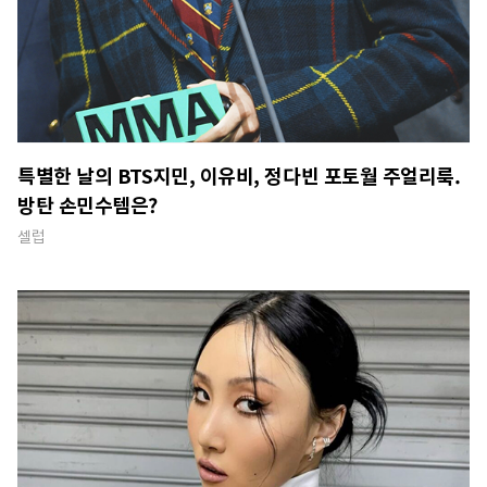
특별한 날의 BTS지민, 이유비, 정다빈 포토월 주얼리룩.
방탄 손민수템은?
셀럽