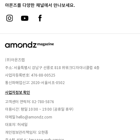
아몬즈를 다양한 채널에서 만나보세요.
(주)아몬즈랩
주소: 서울특별시 강남구 선릉로 818 위워크디자이너클럽 4층
사업자등록번호: 476-88-00525
통신파매업신고: 2020-서울서초-0502
사업자정보 확인
고객센터 연락처:
02-780-5876
이용시간: 평일 10:00 ~ 19:00 (공휴일 휴무)
이메일
hello@amondz.com
대표자: 허세일
개인정보관리책임자: 오현종
호스팅 서비스: Amazon web service