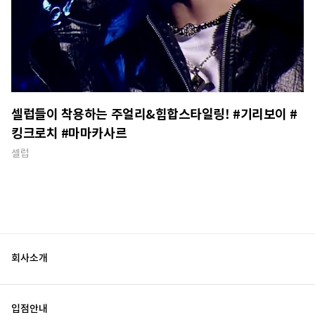
셀럽들이 착용하는 주얼리&힙합스타일링! #기리보이 #
킹크로치 #마마카사르
셀럽
회사소개
입점안내