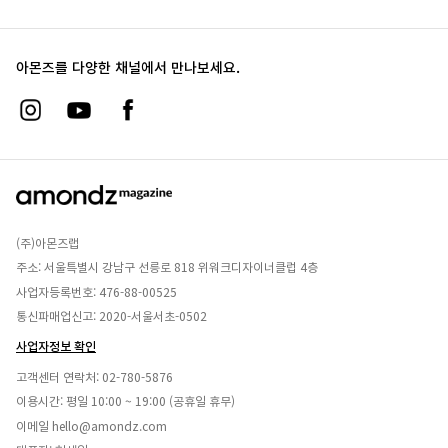
아몬즈를 다양한 채널에서 만나보세요.
(주)아몬즈랩
주소: 서울특별시 강남구 선릉로 818 위워크디자이너클럽 4층
사업자등록번호: 476-88-00525
통신파매업신고: 2020-서울서초-0502
사업자정보 확인
고객센터 연락처:
02-780-5876
이용시간: 평일 10:00 ~ 19:00 (공휴일 휴무)
이메일
hello@amondz.com