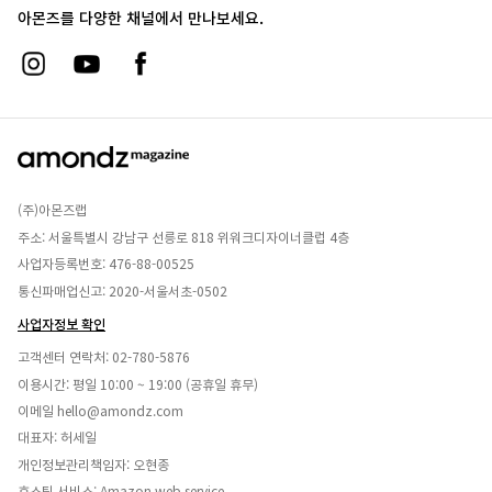
아몬즈를 다양한 채널에서 만나보세요.
(주)아몬즈랩
주소: 서울특별시 강남구 선릉로 818 위워크디자이너클럽 4층
사업자등록번호: 476-88-00525
통신파매업신고: 2020-서울서초-0502
사업자정보 확인
고객센터 연락처:
02-780-5876
이용시간: 평일 10:00 ~ 19:00 (공휴일 휴무)
이메일
hello@amondz.com
대표자: 허세일
개인정보관리책임자: 오현종
호스팅 서비스: Amazon web service