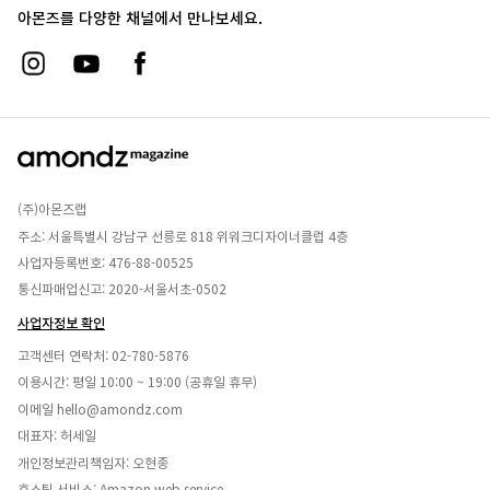
아몬즈를 다양한 채널에서 만나보세요.
(주)아몬즈랩
주소: 서울특별시 강남구 선릉로 818 위워크디자이너클럽 4층
사업자등록번호: 476-88-00525
통신파매업신고: 2020-서울서초-0502
사업자정보 확인
고객센터 연락처:
02-780-5876
이용시간: 평일 10:00 ~ 19:00 (공휴일 휴무)
이메일
hello@amondz.com
대표자: 허세일
개인정보관리책임자: 오현종
호스팅 서비스: Amazon web service