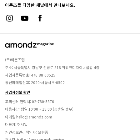
아몬즈를 다양한 채널에서 만나보세요.
(주)아몬즈랩
주소: 서울특별시 강남구 선릉로 818 위워크디자이너클럽 4층
사업자등록번호: 476-88-00525
통신파매업신고: 2020-서울서초-0502
사업자정보 확인
고객센터 연락처:
02-780-5876
이용시간: 평일 10:00 ~ 19:00 (공휴일 휴무)
이메일
hello@amondz.com
대표자: 허세일
개인정보관리책임자: 오현종
호스팅 서비스: Amazon web service