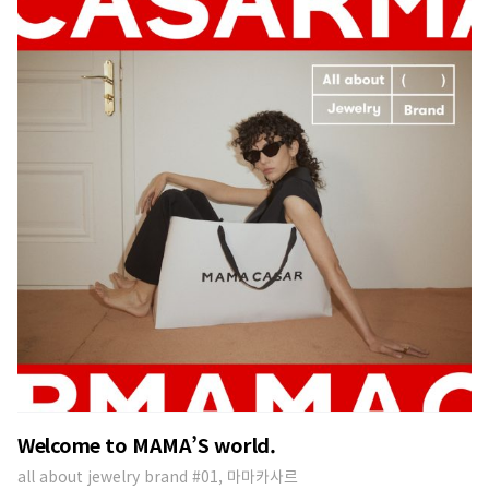
Welcome to MAMA’S world.
all about jewelry brand #01, 마마카사르